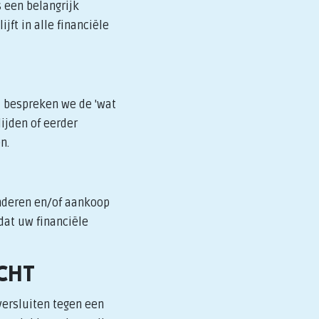
 een belangrijk
jft in alle financiële
t bespreken we de 'wat
ijden of eerder
n.
inderen en/of aankoop
dat uw financiële
CHT
versluiten tegen een