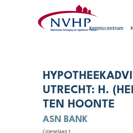
Overslaan en naar de inhoud gaan
Kenniscentrum
M
HYPOTHEEKADVI
UTRECHT: H. (H
TEN HOONTE
ASN BANK
Croeselaan 1