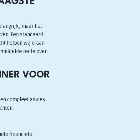
LAAGSTE
elangrijk, maar het
even. Een standaard
cht helpen wij u aan
gemiddelde rente over
NNER VOOR
een compleet advies
achten:
éle financiële