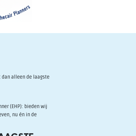
 dan alleen de laagste
nner (EHP): bieden wij
even, nu én in de