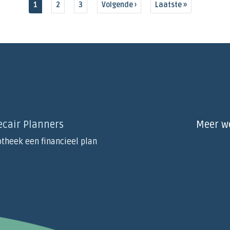
Huidige pagina
Pagina
Pagina
Volgende pagina
Laatste pagina
1
2
3
Volgende ›
Laatste »
ecair Planners
Meer w
theek een financieel plan