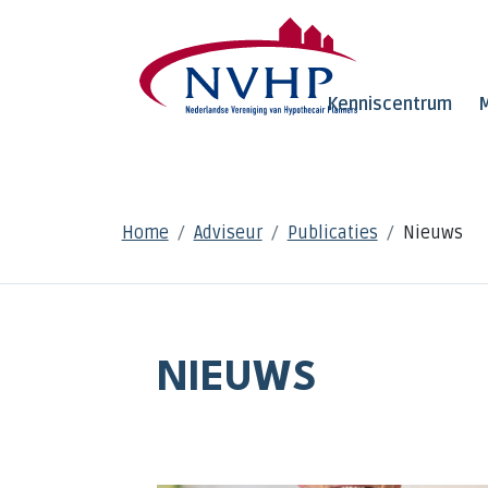
Overslaan en naar de inhoud gaan
Kenniscentrum
M
KRUIMELPAD
Home
Adviseur
Publicaties
Nieuws
NIEUWS