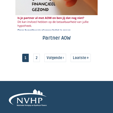
Partner AOW
Huidige pagina
Pagina
Volgende pagina
Laatste pagina
1
2
Volgende ›
Laatste »