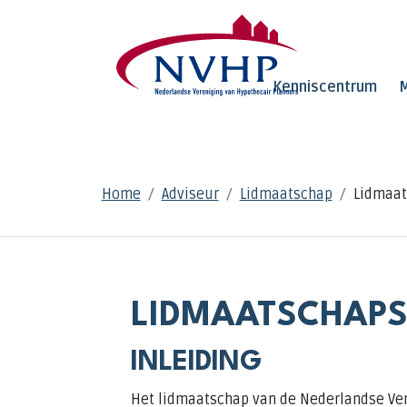
Overslaan en naar de inhoud gaan
Kenniscentrum
M
KRUIMELPAD
Home
Adviseur
Lidmaatschap
Lidmaa
LIDMAATSCHAP
INLEIDING
Het lidmaatschap van de Nederlandse Vere