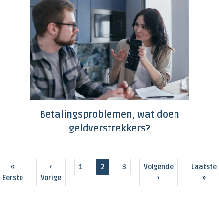
Betalingsproblemen, wat doen
geldverstrekkers?
Eerste pagina
Vorige pagina
Pagina
Huidige pagina
Pagina
Volgende pagina
Laatste 
«
‹
1
2
3
Volgende
Laatste
Eerste
Vorige
›
»