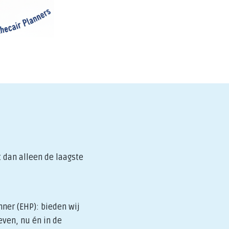
 dan alleen de laagste
nner (EHP): bieden wij
even, nu én in de