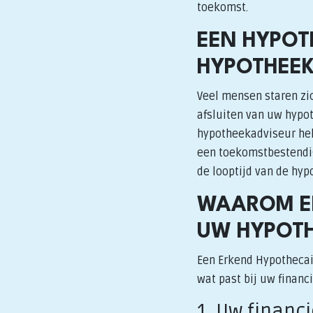
toekomst.
EEN HYPOT
HYPOTHEE
Veel mensen staren zic
afsluiten van uw hypot
hypotheekadviseur help
een toekomstbestendig 
de looptijd van de hyp
WAAROM EE
UW HYPOTH
Een Erkend Hypothecai
wat past bij uw financ
1. Uw financ