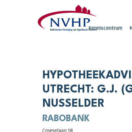
Overslaan en naar de inhoud gaan
Kenniscentrum
M
HYPOTHEEKADVI
UTRECHT: G.J. (
NUSSELDER
RABOBANK
Croeselaan 18