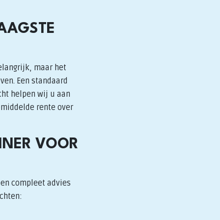
LAAGSTE
elangrijk, maar het
even. Een standaard
cht helpen wij u aan
gemiddelde rente over
NNER VOOR
een compleet advies
achten: