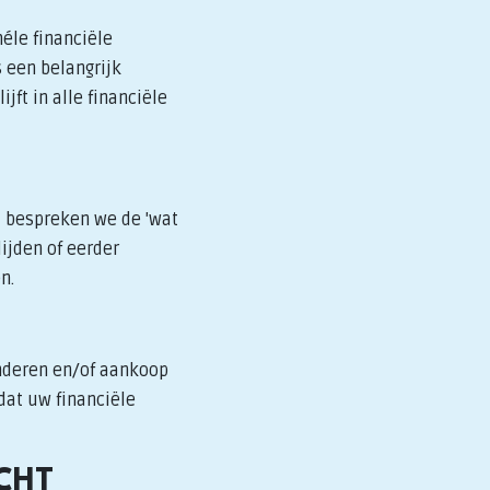
éle financiële
 een belangrijk
jft in alle financiële
t bespreken we de 'wat
ijden of eerder
n.
inderen en/of aankoop
dat uw financiële
CHT