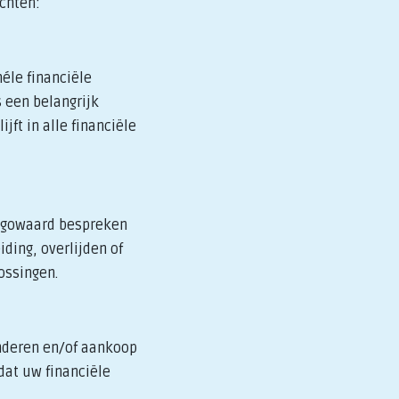
achten:
éle financiële
 een belangrijk
jft in alle financiële
hugowaard bespreken
ding, overlijden of
ossingen.
inderen en/of aankoop
dat uw financiële