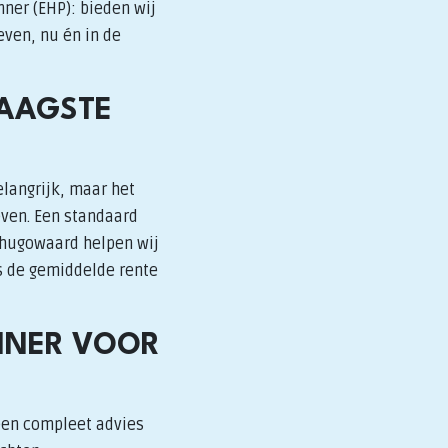
nner (EHP): bieden wij
even, nu én in de
LAAGSTE
elangrijk, maar het
even. Een standaard
rhugowaard helpen wij
is de gemiddelde rente
NNER VOOR
een compleet advies