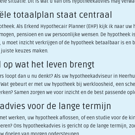
iële situatie. Dit is wat u van ons hypotheekadvies mag verw
iële totaalplan staat centraal
theek. Als Erkend Hypothecair Planner (EHP) kijk ik naar uw h
rmogen, pensioen en uw persoonlijke wensen. De hypotheek is
 u moet inzicht verkrijgen of de hypotheek betaalbaar is en bli
e juiste keuzes maken.
d op wat het leven brengt
ers loopt dan u nu denkt? Als uw hypotheekadviseur in Heer
. Wat gebeurt er met uw hypotheek bij werkloosheid, een schei
rken? Samen zorgen we voor inzicht en de best passende opl
advies voor de lange termijn
 met werken, uw hypotheek aflossen, of een studie voor de k
eren? Ons hypotheekadvies is gericht op de lange termijn, zo
uw doelen van morgen ondersteunen.