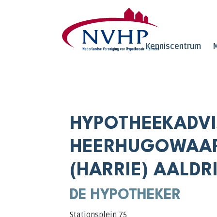
Overslaan en naar de inhoud gaan
Kenniscentrum
M
HYPOTHEEKADVI
HEERHUGOWAARD
(HARRIE) AALDR
DE HYPOTHEKER
Stationsplein 75