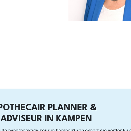
N
POTHECAIR PLANNER &
ADVISEUR IN KAMPEN
ide hypotheekadviseur in Kampen? Een expert die verder kijk