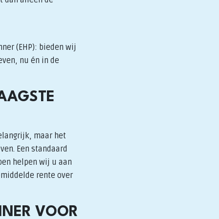
nner (EHP): bieden wij
even, nu én in de
LAAGSTE
elangrijk, maar het
even. Een standaard
pen helpen wij u aan
gemiddelde rente over
NNER VOOR