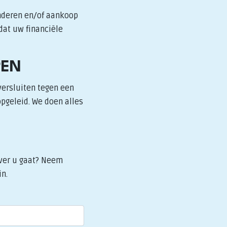
inderen en/of aankoop
dat uw financiële
PEN
versluiten tegen een
opgeleid. We doen alles
over u gaat? Neem
n.