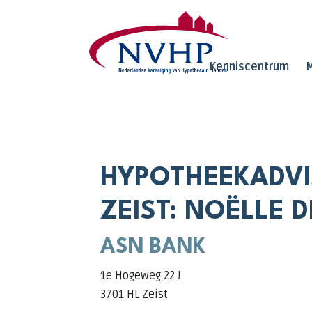
Overslaan en naar de inhoud gaan
Kenniscentrum
M
HYPOTHEEKADVI
ZEIST: NOËLLE D
ASN BANK
1e Hogeweg 22 J
3701 HL Zeist