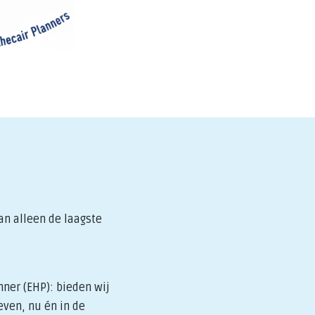
an alleen de laagste
nner (EHP): bieden wij
even, nu én in de