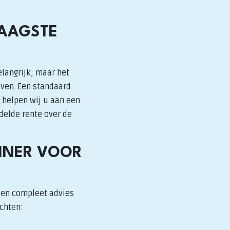
LAAGSTE
elangrijk, maar het
even. Een standaard
 helpen wij u aan een
delde rente over de
NNER VOOR
een compleet advies
achten: