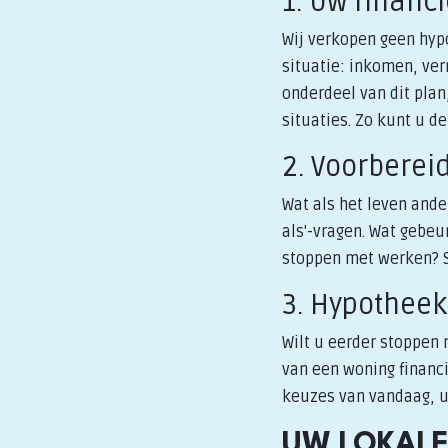
1. Uw financ
Wij verkopen geen hypo
situatie: inkomen, ve
onderdeel van dit plan,
situaties. Zo kunt u d
2. Voorberei
Wat als het leven ande
als'-vragen. Wat gebeu
stoppen met werken? S
3. Hypotheek
Wilt u eerder stoppen
van een woning financi
keuzes van vandaag, 
UW LOKALE