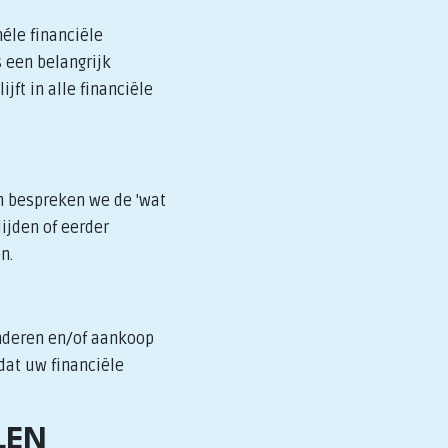
éle financiële
 een belangrijk
jft in alle financiële
n bespreken we de 'wat
ijden of eerder
n.
inderen en/of aankoop
dat uw financiële
LEN