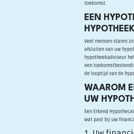
toekomst.
EEN HYPOT
HYPOTHEE
Veel mensen staren zic
afsluiten van uw hypot
hypotheekadviseur help
een toekomstbestendig 
de looptijd van de hyp
WAAROM EE
UW HYPOTH
Een Erkend Hypothecai
wat past bij uw financ
1. Uw financ