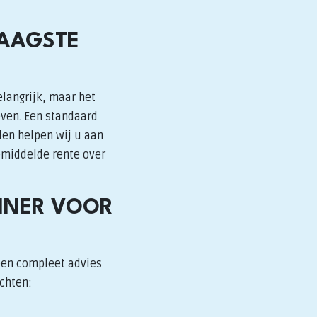
LAAGSTE
elangrijk, maar het
even. Een standaard
len helpen wij u aan
gemiddelde rente over
NNER VOOR
een compleet advies
achten: