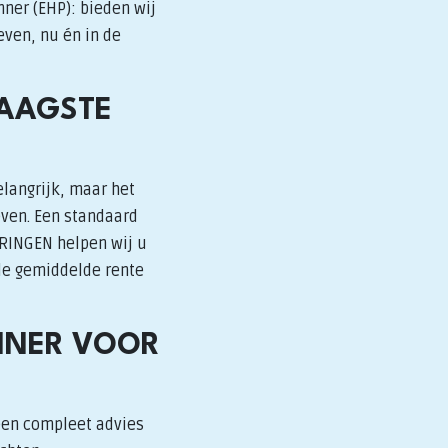
nner (EHP): bieden wij
even, nu én in de
LAAGSTE
elangrijk, maar het
even. Een standaard
ERINGEN helpen wij u
 de gemiddelde rente
NNER VOOR
een compleet advies