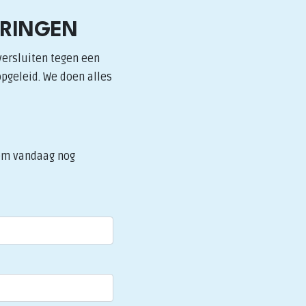
ERINGEN
versluiten tegen een
opgeleid. We doen alles
eem vandaag nog