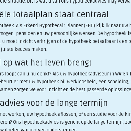
iële situatie. Dit is wat u van ons hypotheekadvies mag verw
iële totaalplan staat centraal
theek. Als Erkend Hypothecair Planner (EHP) kijk ik naar uw h
rmogen, pensioen en uw persoonlijke wensen. De hypotheek is
 u moet inzicht verkrijgen of de hypotheek betaalbaar is en bli
e juiste keuzes maken.
d op wat het leven brengt
ers loopt dan u nu denkt? Als uw hypotheekadviseur in WATE
gebeurt er met uw hypotheek bij werkloosheid, een scheiding, 
amen zorgen we voor inzicht en de best passende oplossinge
advies voor de lange termijn
 met werken, uw hypotheek aflossen, of een studie voor de k
eren? Ons hypotheekadvies is gericht op de lange termijn, zo
uw doelen van morgen ondersteunen.