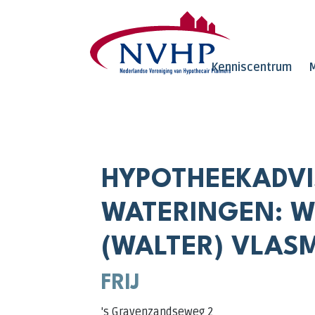
Overslaan en naar de inhoud gaan
Kenniscentrum
M
HYPOTHEEKADVI
WATERINGEN: W.
(WALTER) VLAS
FRIJ
's Gravenzandseweg 2