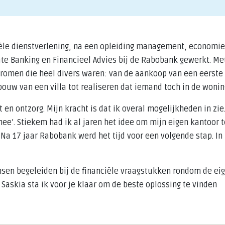
iële dienstverlening, na een opleiding management, economie
ate Banking en Financieel Advies bij de Rabobank gewerkt. Met
 dromen die heel divers waren: van de aankoop van een eerste 
ouw van een villa tot realiseren dat iemand toch in de wonin
en ontzorg. Mijn kracht is dat ik overal mogelijkheden in zie
e’. Stiekem had ik al jaren het idee om mijn eigen kantoor t
a 17 jaar Rabobank werd het tijd voor een volgende stap. In he
nsen begeleiden bij de financiële vraagstukken rondom de ei
askia sta ik voor je klaar om de beste oplossing te vinden