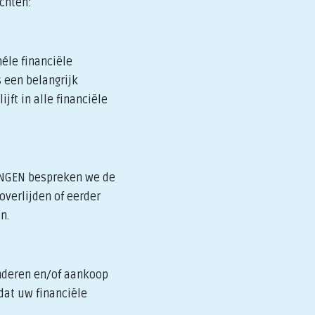
achten:
éle financiële
 een belangrijk
jft in alle financiële
RINGEN bespreken we de
overlijden of eerder
n.
inderen en/of aankoop
dat uw financiële