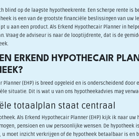
h blind op de laagste hypotheekrente. Een scherpe rente is b
heek is een van de grootste financiële beslissingen van uw l
t u aan een product. Als Erkend Hypothecair Planner in help
. Vraag de adviseur is naar de looptijdrente, dat is de gemid
eek.
N ERKEND HYPOTHECAIR PLA
EEK?
r Planner (EHP) is breed opgeleid en is onderscheidend door 
iële situatie. Dit is wat u van ons hypotheekadvies mag verw
iële totaalplan staat centraal
theek. Als Erkend Hypothecair Planner (EHP) kijk ik naar uw h
rmogen, pensioen en uw persoonlijke wensen. De hypotheek is
 u moet inzicht verkrijgen of de hypotheek betaalbaar is en bli