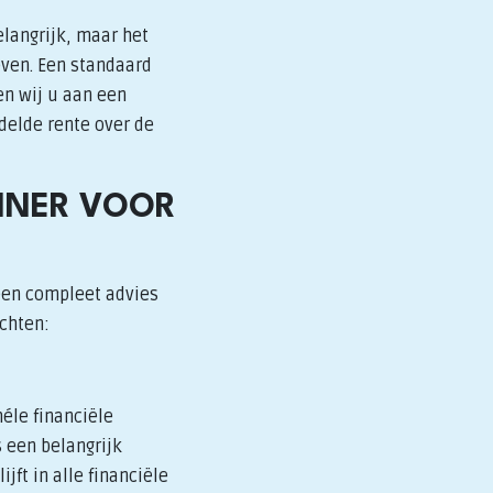
elangrijk, maar het
even. Een standaard
en wij u aan een
delde rente over de
NNER VOOR
een compleet advies
achten:
éle financiële
 een belangrijk
jft in alle financiële